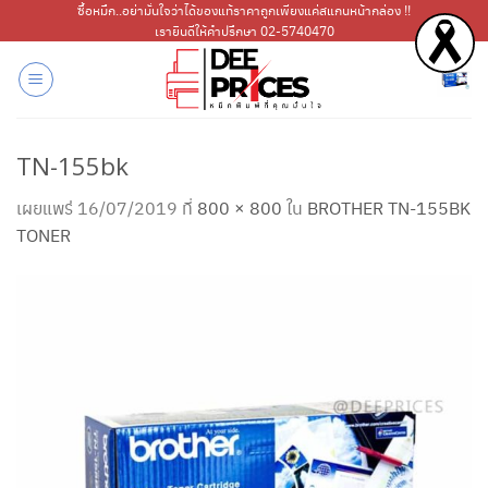
ข้าม
ซื้อหมึก..อย่ามั่นใจว่าได้ของแท้ราคาถูกเพียงแค่สแกนหน้ากล่อง !!
เรายินดีให้คำปรึกษา 02-5740470
ไป
ยัง
เนื้อหา
TN-155bk
เผยแพร่
16/07/2019
ที่
800 × 800
ใน
BROTHER TN-155BK
TONER