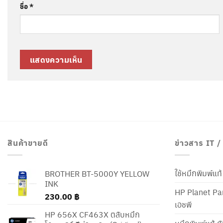
ชื่อ
*
สินค้าขายดี
ข่าวสาร IT 
ใช้หมึกพิมพ์แ
BROTHER BT-5000Y YELLOW
INK
HP Planet Par
230.00
฿
เอชพี
HP 656X CF463X ตลับหมึก