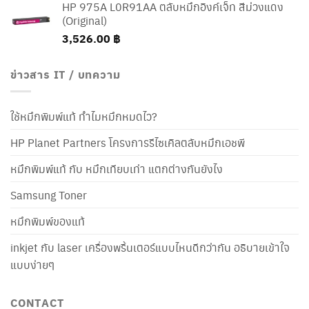
HP 975A L0R91AA ตลับหมึกอิงค์เจ็ท สีม่วงแดง
(Original)
3,526.00
฿
ข่าวสาร IT / บทความ
ใช้หมึกพิมพ์แท้ ทำไมหมึกหมดไว?
HP Planet Partners โครงการรีไซเคิลตลับหมึกเอชพี
หมึกพิมพ์แท้ กับ หมึกเทียบเท่า แตกต่างกันยังไง
Samsung Toner
หมึกพิมพ์ของแท้
inkjet กับ laser เครื่องพริ้นเตอร์แบบไหนดีกว่ากัน อธิบายเข้าใจ
แบบง่ายๆ
CONTACT