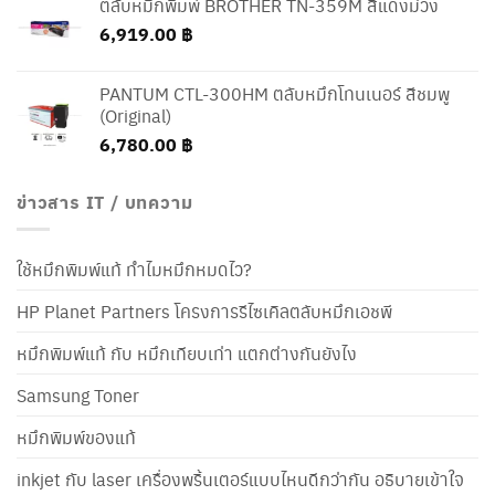
ตลับหมึกพิมพ์ BROTHER TN-359M สีแดงม่วง
6,919.00
฿
PANTUM CTL-300HM ตลับหมึกโทนเนอร์ สีชมพู
(Original)
6,780.00
฿
ข่าวสาร IT / บทความ
ใช้หมึกพิมพ์แท้ ทำไมหมึกหมดไว?
HP Planet Partners โครงการรีไซเคิลตลับหมึกเอชพี
หมึกพิมพ์แท้ กับ หมึกเทียบเท่า แตกต่างกันยังไง
Samsung Toner
หมึกพิมพ์ของแท้
inkjet กับ laser เครื่องพริ้นเตอร์แบบไหนดีกว่ากัน อธิบายเข้าใจ