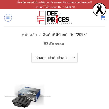
ข้าม
ซื้อหมึก..อย่ามั่นใจว่าได้ของแท้ราคาถูกเพียงแค่สแกนหน้ากล่อง !!
เรายินดีให้คำปรึกษา 02-5740470
ไป
ยัง
เนื้อหา
หน้าหลัก
/
สินค้าที่มีป้ายกำกับ “209S”
คัดกรอง