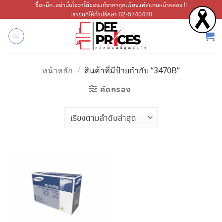
ข้าม
ซื้อหมึก..อย่ามั่นใจว่าได้ของแท้ราคาถูกเพียงแค่สแกนหน้ากล่อง !!
เรายินดีให้คำปรึกษา 02-5740470
ไป
ยัง
เนื้อหา
หน้าหลัก
/
สินค้าที่มีป้ายกำกับ “3470B”
คัดกรอง