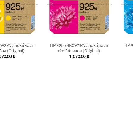
+
+
W2PA ตลับหมึกอิงค์
HP 925e 4K0W1PA ตลับหมึกอิงค์
HP 9
หลือง (Original)
เจ็ท สีม่วงแดง (Original)
070.00
฿
1,070.00
฿