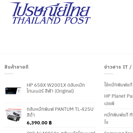
สินค้าขายดี
ข่าวสาร IT 
ใช้หมึกพิมพ์แ
HP 658X W2001X ตลับหมึก
โทนเนอร์ สีฟ้า (Original)
HP Planet Par
เอชพี
ตลับหมึกพิมพ์ PANTUM TL-425U
หมึกพิมพ์แท้ ก
สีดำ
ไง
6,390.00
฿