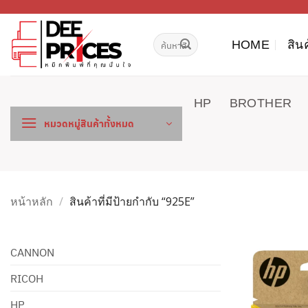
ข้าม
ไป
ค้นหา:
ยัง
HOME
สิน
เนื้อหา
HP
BROTHER
หมวดหมู่สินค้าทั้งหมด
หน้าหลัก
/
สินค้าที่มีป้ายกำกับ “925E”
CANNON
RICOH
HP