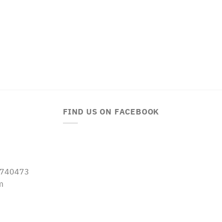
FIND US ON FACEBOOK
-5740473
m