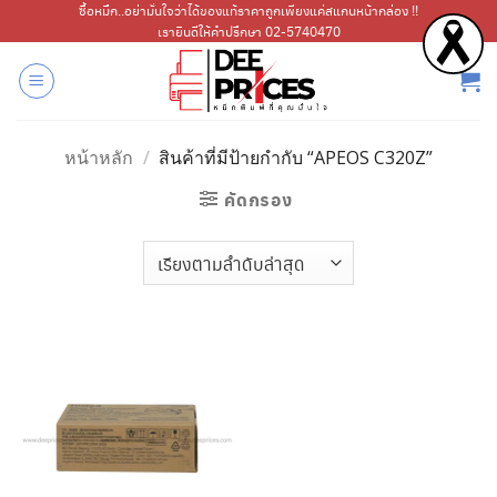
ข้าม
ซื้อหมึก..อย่ามั่นใจว่าได้ของแท้ราคาถูกเพียงแค่สแกนหน้ากล่อง !!
เรายินดีให้คำปรึกษา 02-5740470
ไป
ยัง
เนื้อหา
หน้าหลัก
/
สินค้าที่มีป้ายกำกับ “APEOS C320Z”
คัดกรอง