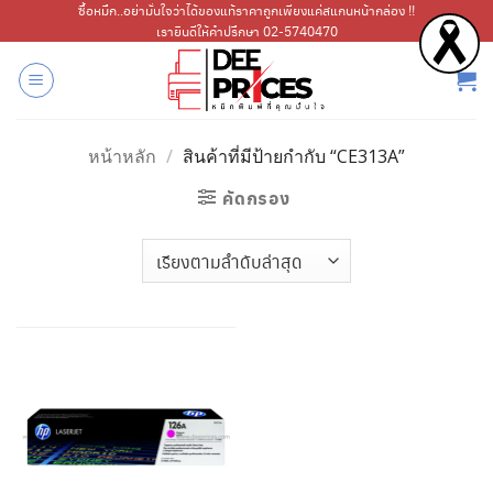
ข้าม
ซื้อหมึก..อย่ามั่นใจว่าได้ของแท้ราคาถูกเพียงแค่สแกนหน้ากล่อง !!
เรายินดีให้คำปรึกษา 02-5740470
ไป
ยัง
เนื้อหา
หน้าหลัก
/
สินค้าที่มีป้ายกำกับ “CE313A”
คัดกรอง