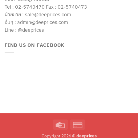
Tel : 02-5740470 Fax : 02-5740473
ฝ่ายขาย : sale@deeprices.com
อื่นๆ : admin@deeprices.com
Line : @deeprices
FIND US ON FACEBOOK
Credit
Credit
Card
Card
deeprices
Copyright 2026 ©
2