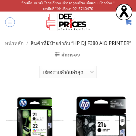
ข้าม
ซื้อหมึก..อย่ามั่นใจว่าได้ของแท้ราคาถูกเพียงแค่สแกนหน้ากล่อง !!
เรายินดีให้คำปรึกษา 02-5740470
ไป
ยัง
เนื้อหา
หน้าหลัก
/
สินค้าที่มีป้ายกำกับ “HP DJ F380 AIO PRINTER”
คัดกรอง