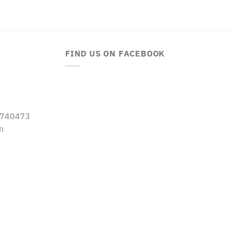
FIND US ON FACEBOOK
-5740473
m