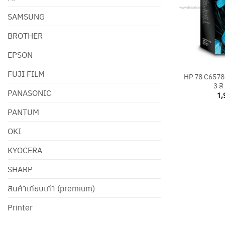
SAMSUNG
BROTHER
EPSON
+
FUJI FILM
HP 78 C6578D
3 สี
PANASONIC
1,
PANTUM
OKI
KYOCERA
SHARP
สินค้าเทียบเท่า (premium)
Printer