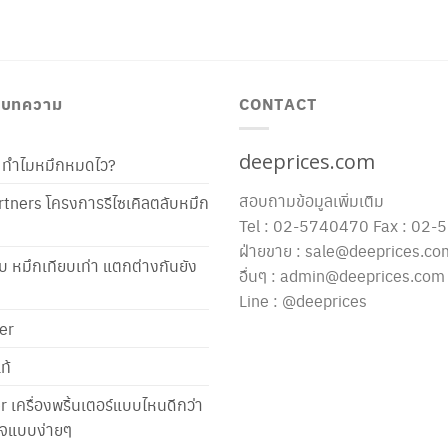
/ บทความ
CONTACT
deeprices.com
ท้ ทำไมหมึกหมดไว?
สอบถามข้อมูลเพิ่มเติม
tners โครงการรีไซเคิลตลับหมึก
Tel : 02-5740470 Fax : 02
ฝ่ายขาย : sale@deeprices.co
ับ หมึกเทียบเท่า แตกต่างกันยัง
อื่นๆ : admin@deeprices.com
Line : @deeprices
er
ท้
er เครื่องพริ้นเตอร์แบบไหนดีกว่า
าใจแบบง่ายๆ