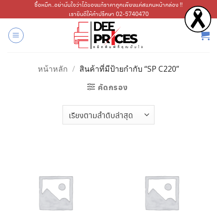
ข้าม
ซื้อหมึก..อย่ามั่นใจว่าได้ของแท้ราคาถูกเพียงแค่สแกนหน้ากล่อง !!
เรายินดีให้คำปรึกษา 02-5740470
ไป
ยัง
เนื้อหา
หน้าหลัก
/
สินค้าที่มีป้ายกำกับ “SP C220”
คัดกรอง