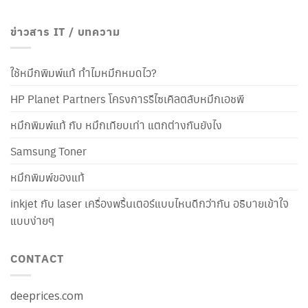
ข่าวสาร IT / บทความ
ใช้หมึกพิมพ์แท้ ทำไมหมึกหมดไว?
HP Planet Partners โครงการรีไซเคิลตลับหมึกเอชพี
หมึกพิมพ์แท้ กับ หมึกเทียบเท่า แตกต่างกันยังไง
Samsung Toner
หมึกพิมพ์ของแท้
inkjet กับ laser เครื่องพริ้นเตอร์แบบไหนดีกว่ากัน อธิบายเข้าใจ
แบบง่ายๆ
CONTACT
deeprices.com