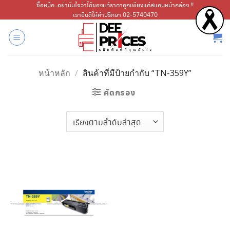
ข้าม
ซื้อหมึก..อย่ามั่นใจว่าได้ของแท้ราคาถูกเพียงแค่สแกนหน้ากล่อง !!
เรายินดีให้คำปรึกษา 02-5740470
ไป
ยัง
เนื้อหา
หน้าหลัก
/
สินค้าที่มีป้ายกำกับ “TN-359Y”
คัดกรอง