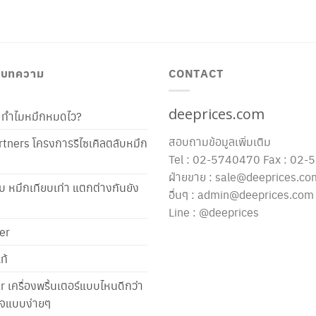
/ บทความ
CONTACT
deeprices.com
ท้ ทำไมหมึกหมดไว?
สอบถามข้อมูลเพิ่มเติม
tners โครงการรีไซเคิลตลับหมึก
Tel : 02-5740470 Fax : 02
ฝ่ายขาย : sale@deeprices.co
ับ หมึกเทียบเท่า แตกต่างกันยัง
อื่นๆ : admin@deeprices.com
Line : @deeprices
er
ท้
er เครื่องพริ้นเตอร์แบบไหนดีกว่า
าใจแบบง่ายๆ