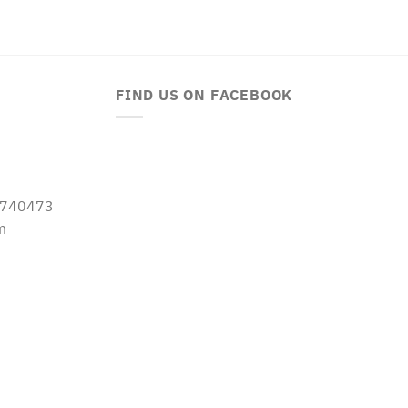
FIND US ON FACEBOOK
-5740473
m