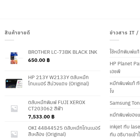
สินค้าขายดี
ข่าวสาร IT 
ใช้หมึกพิมพ์แ
BROTHER LC-73BK BLACK INK
650.00
฿
HP Planet Par
เอชพี
HP 213Y W2133Y ตลับหมึก
หมึกพิมพ์แท้ ก
โทนเนอร์ สีม่วงแดง (Original)
ไง
ตลับหมึกพิมพ์ FUJI XEROX
Samsung Ton
CT203062 สีฟ้า
หมึกพิมพ์ของแ
7,533.00
฿
inkjet กับ las
OKI 44844525 ตลับหมึกโทนเนอร์
สีเหลือง (Original)
กัน อธิบายเข้