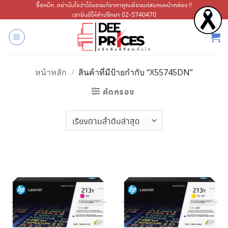
ข้าม
ซื้อหมึก..อย่ามั่นใจว่าได้ของแท้ราคาถูกเพียงแค่สแกนหน้ากล่อง !!
เรายินดีให้คำปรึกษา 02-5740470
ไป
ยัง
เนื้อหา
หน้าหลัก
/
สินค้าที่มีป้ายกำกับ “X55745DN”
คัดกรอง