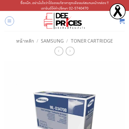
ข้าม
ซื้อหมึก..อย่ามั่นใจว่าได้ของแท้ราคาถูกเพียงแค่สแกนหน้ากล่อง !!
เรายินดีให้คำปรึกษา 02-5740470
ไป
ยัง
เนื้อหา
หน้าหลัก
/
SAMSUNG
/
TONER CARTRIDGE