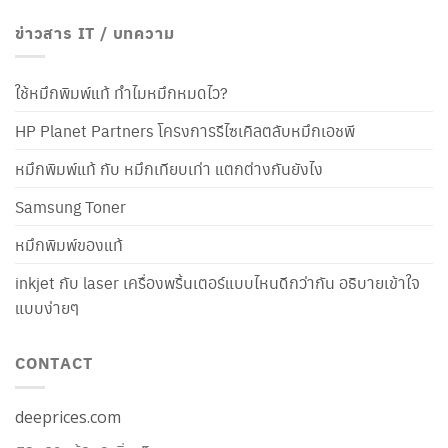
ข่าวสาร IT / บทความ
ใช้หมึกพิมพ์แท้ ทำไมหมึกหมดไว?
HP Planet Partners โครงการรีไซเคิลตลับหมึกเอชพี
หมึกพิมพ์แท้ กับ หมึกเทียบเท่า แตกต่างกันยังไง
Samsung Toner
หมึกพิมพ์ของแท้
inkjet กับ laser เครื่องพริ้นเตอร์แบบไหนดีกว่ากัน อธิบายเข้าใจ
แบบง่ายๆ
CONTACT
deeprices.com