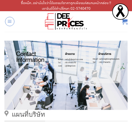
ข้าม
ซื้อหมึก..อย่ามั่นใจว่าได้ของแท้ราคาถูกเพียงแค่สแกนหน้ากล่อง !!
เรายินดีให้คำปรึกษา 02-5740470
ไป
ยัง
เนื้อหา
แผนที่บริษัท