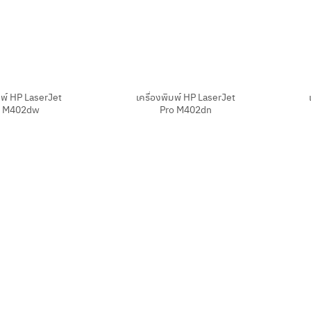
+
+
มพ์ HP LaserJet
เครื่องพิมพ์ HP LaserJet
o M402dw
Pro M402dn
+
+