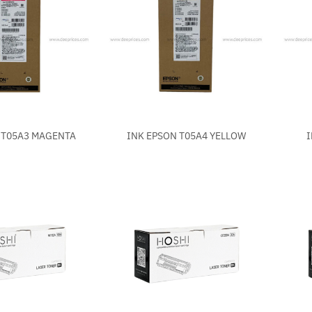
+
+
 T05A3 MAGENTA
INK EPSON T05A4 YELLOW
I