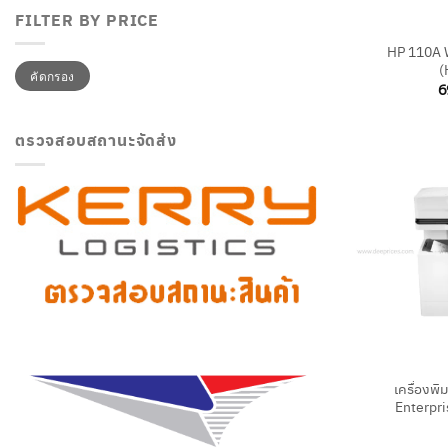
+
FILTER BY PRICE
HP 110A
ราคา
ราคา
(
คัดกรอง
ต่ำ
สูงสุด
6
สุด
ตรวจสอบสถานะจัดส่ง
+
เครื่องพิ
Enterpr