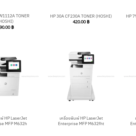
+
+
 W1112A TONER
HP 30A CF230A TONER (HOSHI)
HP 7
HOSHI)
420.00
฿
90.00
฿
+
+
มพ์ HP LaserJet
เครื่องพิมพ์ HP LaserJet
ise MFP M632h
Enterprise MFP M632fht
En