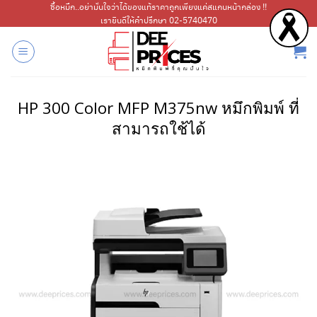
ข้าม
ซื้อหมึก..อย่ามั่นใจว่าได้ของแท้ราคาถูกเพียงแค่สแกนหน้ากล่อง !!
เรายินดีให้คำปรึกษา 02-5740470
ไป
ยัง
เนื้อหา
HP 300 Color MFP M375nw หมึกพิมพ์ ที่
สามารถใช้ได้