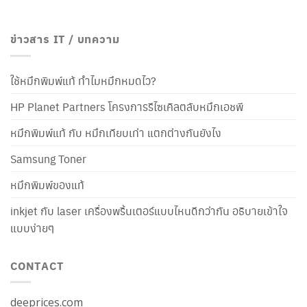
ข่าวสาร IT / บทความ
ใช้หมึกพิมพ์แท้ ทำไมหมึกหมดไว?
HP Planet Partners โครงการรีไซเคิลตลับหมึกเอชพี
หมึกพิมพ์แท้ กับ หมึกเทียบเท่า แตกต่างกันยังไง
Samsung Toner
หมึกพิมพ์ของแท้
inkjet กับ laser เครื่องพริ้นเตอร์แบบไหนดีกว่ากัน อธิบายเข้าใจ
แบบง่ายๆ
CONTACT
deeprices.com