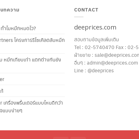
/ บทความ
CONTACT
deeprices.com
ท้ ทำไมหมึกหมดไว?
สอบถามข้อมูลเพิ่มเติม
tners โครงการรีไซเคิลตลับหมึก
Tel : 02-5740470 Fax : 02
ฝ่ายขาย : sale@deeprices.co
ับ หมึกเทียบเท่า แตกต่างกันยัง
อื่นๆ : admin@deeprices.com
Line : @deeprices
er
ท้
er เครื่องพริ้นเตอร์แบบไหนดีกว่า
าใจแบบง่ายๆ