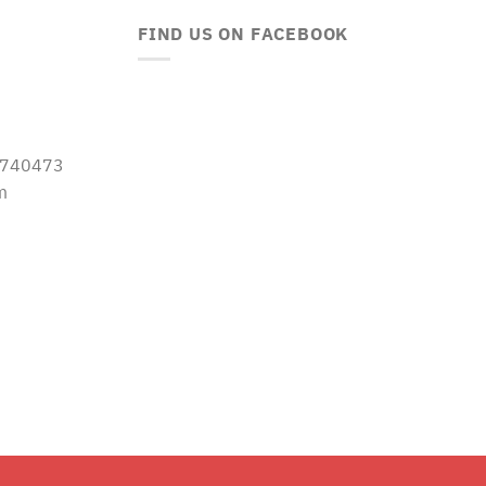
FIND US ON FACEBOOK
-5740473
m