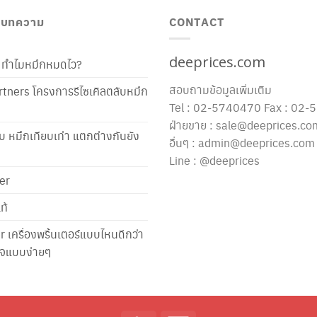
/ บทความ
CONTACT
deeprices.com
ท้ ทำไมหมึกหมดไว?
สอบถามข้อมูลเพิ่มเติม
tners โครงการรีไซเคิลตลับหมึก
Tel : 02-5740470 Fax : 02
ฝ่ายขาย : sale@deeprices.co
ับ หมึกเทียบเท่า แตกต่างกันยัง
อื่นๆ : admin@deeprices.com
Line : @deeprices
er
ท้
er เครื่องพริ้นเตอร์แบบไหนดีกว่า
าใจแบบง่ายๆ