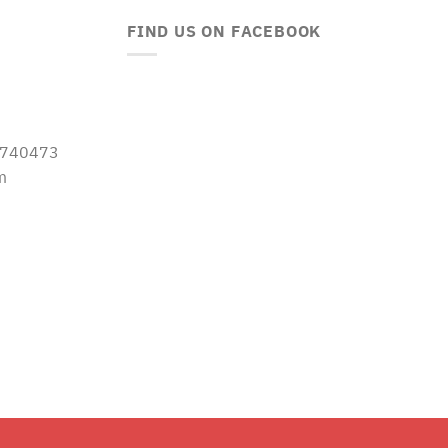
FIND US ON FACEBOOK
-5740473
m