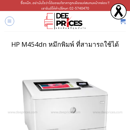
ข้าม
ซื้อหมึก..อย่ามั่นใจว่าได้ของแท้ราคาถูกเพียงแค่สแกนหน้ากล่อง !!
เรายินดีให้คำปรึกษา 02-5740470
ไป
ยัง
เนื้อหา
HP M454dn หมึกพิมพ์ ที่สามารถใช้ได้