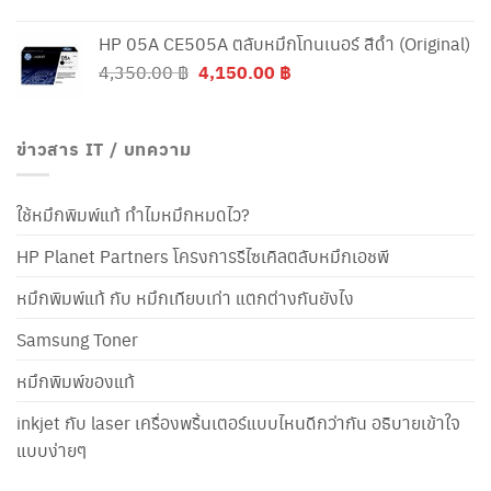
HP 05A CE505A ตลับหมึกโทนเนอร์ สีดำ (Original)
Original
Current
4,350.00
฿
4,150.00
฿
price
price
was:
is:
4,350.00 ฿.
4,150.00 ฿.
ข่าวสาร IT / บทความ
ใช้หมึกพิมพ์แท้ ทำไมหมึกหมดไว?
HP Planet Partners โครงการรีไซเคิลตลับหมึกเอชพี
หมึกพิมพ์แท้ กับ หมึกเทียบเท่า แตกต่างกันยังไง
Samsung Toner
หมึกพิมพ์ของแท้
inkjet กับ laser เครื่องพริ้นเตอร์แบบไหนดีกว่ากัน อธิบายเข้าใจ
แบบง่ายๆ