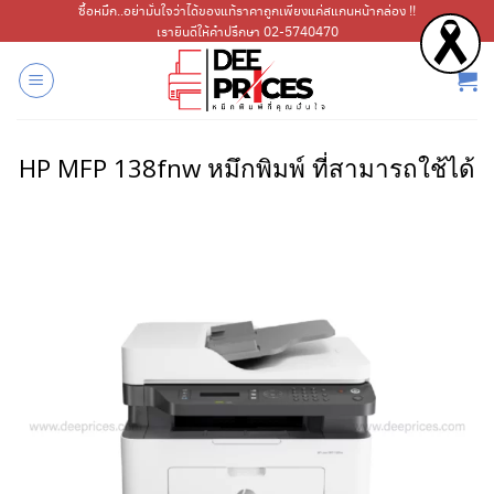
ข้าม
ซื้อหมึก..อย่ามั่นใจว่าได้ของแท้ราคาถูกเพียงแค่สแกนหน้ากล่อง !!
เรายินดีให้คำปรึกษา 02-5740470
ไป
ยัง
เนื้อหา
HP MFP 138fnw หมึกพิมพ์ ที่สามารถใช้ได้