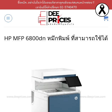
ข้าม
ซื้อหมึก..อย่ามั่นใจว่าได้ของแท้ราคาถูกเพียงแค่สแกนหน้ากล่อง !!
เรายินดีให้คำปรึกษา 02-5740470
ไป
ยัง
เนื้อหา
HP MFP 6800dn หมึกพิมพ์ ที่สามารถใช้ได้