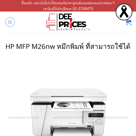
ข้าม
ซื้อหมึก..อย่ามั่นใจว่าได้ของแท้ราคาถูกเพียงแค่สแกนหน้ากล่อง !!
เรายินดีให้คำปรึกษา 02-5740470
ไป
ยัง
เนื้อหา
HP MFP M26nw หมึกพิมพ์ ที่สามารถใช้ได้