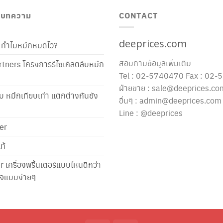
/ บทความ
CONTACT
deeprices.com
ท้ ทำไมหมึกหมดไว?
สอบถามข้อมูลเพิ่มเติม
tners โครงการรีไซเคิลตลับหมึก
Tel : 02-5740470 Fax : 02
ฝ่ายขาย : sale@deeprices.co
ับ หมึกเทียบเท่า แตกต่างกันยัง
อื่นๆ : admin@deeprices.com
Line : @deeprices
er
ท้
er เครื่องพริ้นเตอร์แบบไหนดีกว่า
าใจแบบง่ายๆ