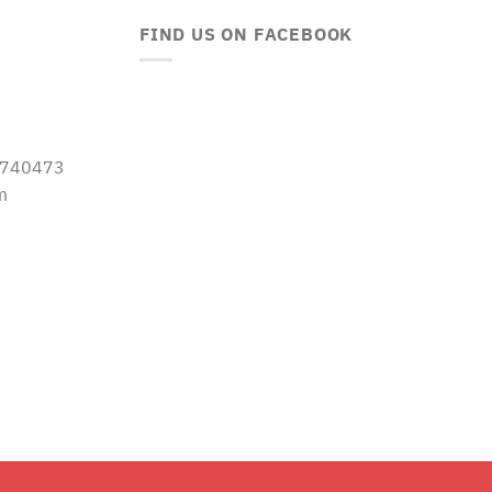
FIND US ON FACEBOOK
-5740473
m