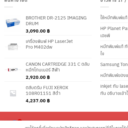
ใช้หมึกพิมพ์แ
BROTHER DR-2125 IMAGING
DRUM
HP Planet Par
3,090.00
฿
เอชพี
เครื่องพิมพ์ HP LaserJet
หมึกพิมพ์แท้ ก
Pro M402dw
ไง
CANON CARTRIDGE 331 C ตลับ
Samsung Ton
หมึกโทนเนอร์ สีฟ้า
หมึกพิมพ์ของแ
2,920.00
฿
inkjet กับ las
ตลับดรัม FUJI XEROX
108R01151 สีดำ
กัน อธิบายเข้
4,237.00
฿
2
ยินดีให้คำปรึกษา เรื่องหมึกพิมพ์ครับ
เราใช้คุกกี้เพื่อพัฒนาประสิทธิภาพ และประสบการณ์ที่ดีในการใช