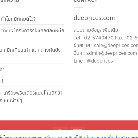
deeprices.com
ท้ ทำไมหมึกหมดไว?
สอบถามข้อมูลเพิ่มเติม
tners โครงการรีไซเคิลตลับหมึก
Tel : 02-5740470 Fax : 02
ฝ่ายขาย : sale@deeprices.co
ับ หมึกเทียบเท่า แตกต่างกันยัง
อื่นๆ : admin@deeprices.com
Line : @deeprices
er
ท้
er เครื่องพริ้นเตอร์แบบไหนดีกว่า
าใจแบบง่ายๆ
Credit
Credit
้เว็บไซต์ของคุณ คุณสามารถศึกษารายละเอียดได้ที่
นโยบายความเป็นส่วนตัว
และสา
Card
Card