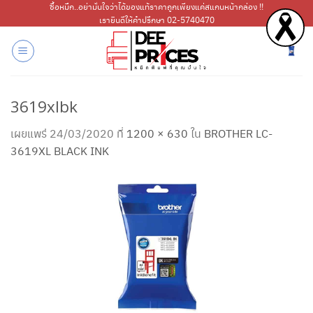
ข้าม
ซื้อหมึก..อย่ามั่นใจว่าได้ของแท้ราคาถูกเพียงแค่สแกนหน้ากล่อง !!
เรายินดีให้คำปรึกษา 02-5740470
ไป
ยัง
เนื้อหา
3619xlbk
เผยแพร่
24/03/2020
ที่
1200 × 630
ใน
BROTHER LC-
3619XL BLACK INK