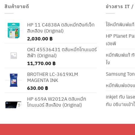
สินค้าขายดี
ข่าวสาร IT 
ใช้หมึกพิมพ์แ
HP 11 C4838A ตลับหมึกอิงค์เจ็ท
สีเหลือง (Original)
HP Planet Par
2,030.00
฿
เอชพี
OKI 45536431 ตลับหมึกโทนเนอร์
หมึกพิมพ์แท้ ก
สีฟ้า (Original)
ไง
11,770.00
฿
Samsung Ton
BROTHER LC-3619XLM
MAGENTA INK
หมึกพิมพ์ของแ
630.00
฿
inkjet กับ las
HP 659A W2012A ตลับหมึก
กัน อธิบายเข้
โทนเนอร์ สีเหลือง (Original)