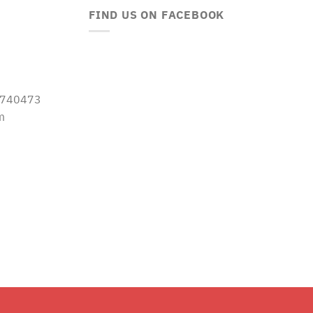
FIND US ON FACEBOOK
-5740473
m