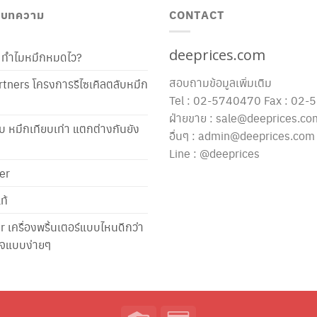
/ บทความ
CONTACT
deeprices.com
ท้ ทำไมหมึกหมดไว?
สอบถามข้อมูลเพิ่มเติม
tners โครงการรีไซเคิลตลับหมึก
Tel : 02-5740470 Fax : 02
ฝ่ายขาย : sale@deeprices.co
ับ หมึกเทียบเท่า แตกต่างกันยัง
อื่นๆ : admin@deeprices.com
Line : @deeprices
er
ท้
er เครื่องพริ้นเตอร์แบบไหนดีกว่า
าใจแบบง่ายๆ
Credit
Credit