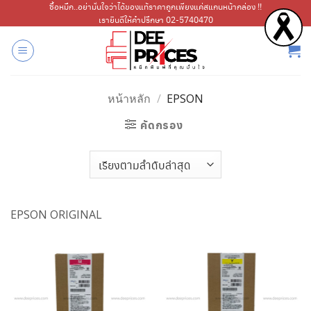
ข้าม
ซื้อหมึก..อย่ามั่นใจว่าได้ของแท้ราคาถูกเพียงแค่สแกนหน้ากล่อง !!
เรายินดีให้คำปรึกษา 02-5740470
ไป
ยัง
เนื้อหา
หน้าหลัก
/
EPSON
คัดกรอง
EPSON ORIGINAL