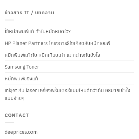
ข่าวสาร IT / บทความ
ใช้หมึกพิมพ์แท้ ทำไมหมึกหมดไว?
HP Planet Partners โครงการรีไซเคิลตลับหมึกเอชพี
หมึกพิมพ์แท้ กับ หมึกเทียบเท่า แตกต่างกันยังไง
Samsung Toner
หมึกพิมพ์ของแท้
inkjet กับ laser เครื่องพริ้นเตอร์แบบไหนดีกว่ากัน อธิบายเข้าใจ
แบบง่ายๆ
CONTACT
deeprices.com