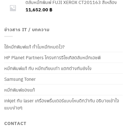
ตลับหมึกพิมพ์ FUJI XEROX CT201163 สีเหลือง
11,652.00
฿
ข่าวสาร IT / บทความ
ใช้หมึกพิมพ์แท้ ทำไมหมึกหมดไว?
HP Planet Partners โครงการรีไซเคิลตลับหมึกเอชพี
หมึกพิมพ์แท้ กับ หมึกเทียบเท่า แตกต่างกันยังไง
Samsung Toner
หมึกพิมพ์ของแท้
inkjet กับ laser เครื่องพริ้นเตอร์แบบไหนดีกว่ากัน อธิบายเข้าใจ
แบบง่ายๆ
CONTACT