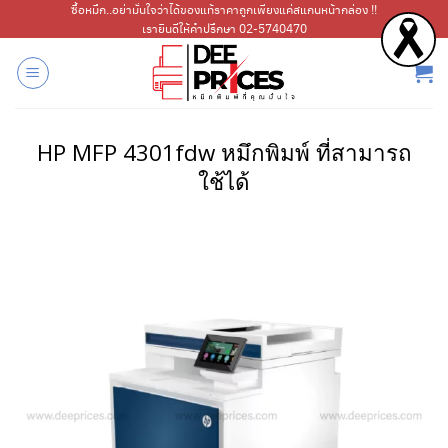
ข้าม
ซื้อหมึก..อย่ามั่นใจว่าได้ของแท้ราคาถูกเพียงแค่สแกนหน้ากล่อง !!
เรายินดีให้คำปรึกษา 02-5740470
ไป
ยัง
เนื้อหา
HP MFP 4301fdw หมึกพิมพ์ ที่สามารถ
ใช้ได้