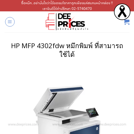
ข้าม
ซื้อหมึก..อย่ามั่นใจว่าได้ของแท้ราคาถูกเพียงแค่สแกนหน้ากล่อง !!
เรายินดีให้คำปรึกษา 02-5740470
ไป
ยัง
เนื้อหา
HP
MFP 4302fdw
หมึกพิมพ์ ที่สามารถ
ใช้ได้