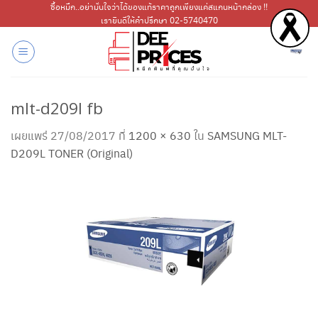
ข้าม
ซื้อหมึก..อย่ามั่นใจว่าได้ของแท้ราคาถูกเพียงแค่สแกนหน้ากล่อง !!
เรายินดีให้คำปรึกษา 02-5740470
ไป
ยัง
เนื้อหา
mlt-d209l fb
เผยแพร่
27/08/2017
ที่
1200 × 630
ใน
SAMSUNG MLT-
D209L TONER (Original)