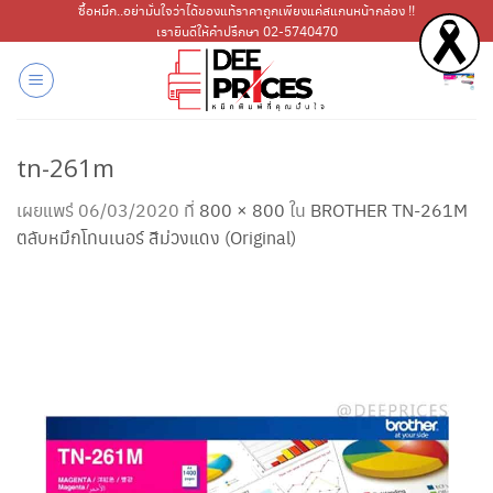
ข้าม
ซื้อหมึก..อย่ามั่นใจว่าได้ของแท้ราคาถูกเพียงแค่สแกนหน้ากล่อง !!
เรายินดีให้คำปรึกษา 02-5740470
ไป
ยัง
เนื้อหา
tn-261m
เผยแพร่
06/03/2020
ที่
800 × 800
ใน
BROTHER TN-261M
ตลับหมึกโทนเนอร์ สีม่วงแดง (Original)