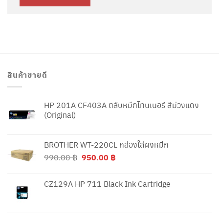
สินค้าขายดี
HP 201A CF403A ตลับหมึกโทนเนอร์ สีม่วงแดง
(Original)
BROTHER WT-220CL กล่องใส่ผงหมึก
Original
Current
990.00
฿
950.00
฿
price
price
was:
is:
CZ129A HP 711 Black Ink Cartridge
990.00 ฿.
950.00 ฿.