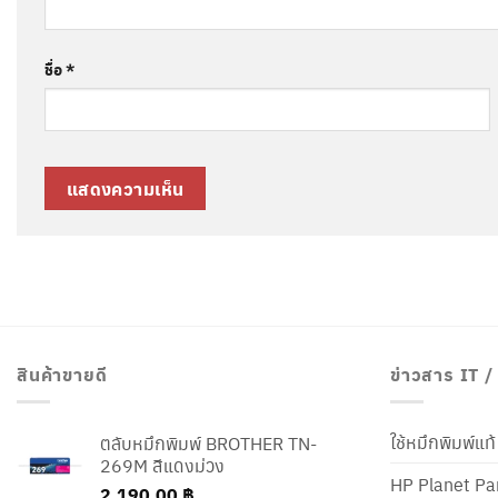
ชื่อ
*
สินค้าขายดี
ข่าวสาร IT 
ใช้หมึกพิมพ์แ
ตลับหมึกพิมพ์ BROTHER TN-
269M สีแดงม่วง
HP Planet Par
2,190.00
฿