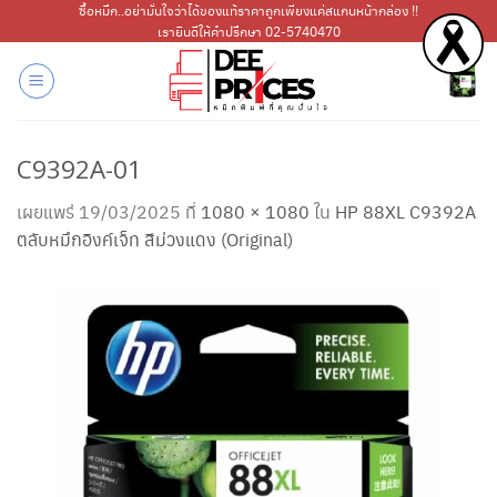
ข้าม
ซื้อหมึก..อย่ามั่นใจว่าได้ของแท้ราคาถูกเพียงแค่สแกนหน้ากล่อง !!
เรายินดีให้คำปรึกษา 02-5740470
ไป
ยัง
เนื้อหา
C9392A-01
เผยแพร่
19/03/2025
ที่
1080 × 1080
ใน
HP 88XL C9392A
ตลับหมึกอิงค์เจ็ท สีม่วงแดง (Original)