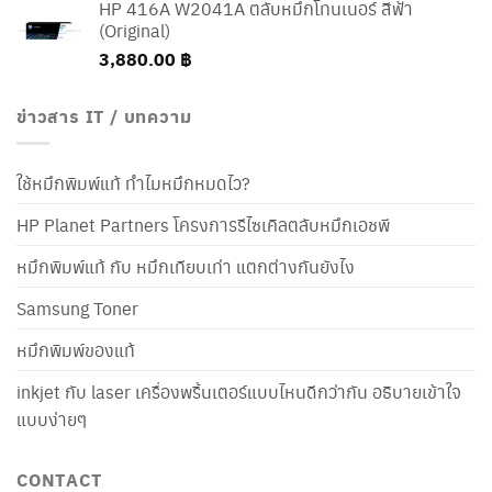
HP 416A W2041A ตลับหมึกโทนเนอร์ สีฟ้า
(Original)
3,880.00
฿
ข่าวสาร IT / บทความ
ใช้หมึกพิมพ์แท้ ทำไมหมึกหมดไว?
HP Planet Partners โครงการรีไซเคิลตลับหมึกเอชพี
หมึกพิมพ์แท้ กับ หมึกเทียบเท่า แตกต่างกันยังไง
Samsung Toner
หมึกพิมพ์ของแท้
inkjet กับ laser เครื่องพริ้นเตอร์แบบไหนดีกว่ากัน อธิบายเข้าใจ
แบบง่ายๆ
CONTACT