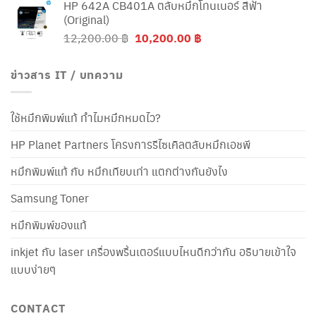
HP 642A CB401A ตลับหมึกโทนเนอร์ สีฟ้า
(Original)
Original
Current
12,200.00
฿
10,200.00
฿
price
price
was:
is:
ข่าวสาร IT / บทความ
12,200.00 ฿.
10,200.00 ฿.
ใช้หมึกพิมพ์แท้ ทำไมหมึกหมดไว?
HP Planet Partners โครงการรีไซเคิลตลับหมึกเอชพี
หมึกพิมพ์แท้ กับ หมึกเทียบเท่า แตกต่างกันยังไง
Samsung Toner
หมึกพิมพ์ของแท้
inkjet กับ laser เครื่องพริ้นเตอร์แบบไหนดีกว่ากัน อธิบายเข้าใจ
แบบง่ายๆ
CONTACT