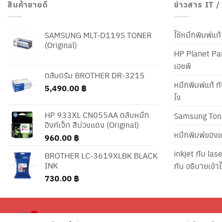
สินค้าขายดี
ข่าวสาร IT 
ใช้หมึกพิมพ์แ
SAMSUNG MLT-D119S TONER
(Original)
HP Planet Par
เอชพี
ตลับดรัม BROTHER DR-3215
หมึกพิมพ์แท้ ก
5,490.00
฿
ไง
HP 933XL CN055AA ตลับหมึก
Samsung Ton
อิงค์เจ็ท สีม่วงแดง (Original)
หมึกพิมพ์ของแ
960.00
฿
inkjet กับ las
BROTHER LC-3619XLBK BLACK
INK
กัน อธิบายเข้
730.00
฿
2