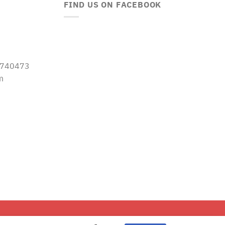
FIND US ON FACEBOOK
-5740473
m