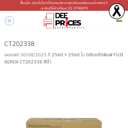
ข้าม
ซื้อหมึก..อย่ามั่นใจว่าได้ของแท้ราคาถูกเพียงแค่สแกนหน้ากล่อง !!
เรายินดีให้คำปรึกษา 02-5740470
ไป
ยัง
เนื้อหา
CT202338
เผยแพร่
30/08/2025
ที่
2560 × 2560
ใน
ตลับหมึกพิมพ์ FUJI
XEROX CT202338 สีดำ