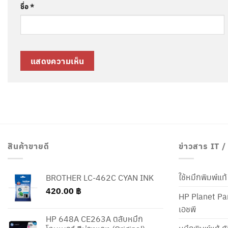
ชื่อ
*
สินค้าขายดี
ข่าวสาร IT 
ใช้หมึกพิมพ์แ
BROTHER LC-462C CYAN INK
420.00
฿
HP Planet Par
เอชพี
HP 648A CE263A ตลับหมึก