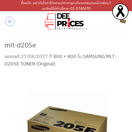
ข้าม
ซื้อหมึก..อย่ามั่นใจว่าได้ของแท้ราคาถูกเพียงแค่สแกนหน้ากล่อง !!
เรายินดีให้คำปรึกษา 02-5740470
ไป
ยัง
เนื้อหา
mlt-d205e
เผยแพร่
27/08/2017
ที่
800 × 800
ใน
SAMSUNG MLT-
D205E TONER (Original)