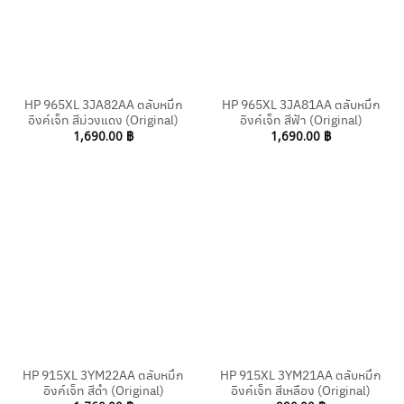
HP 965XL 3JA82AA ตลับหมึก
HP 965XL 3JA81AA ตลับหมึก
อิงค์เจ็ท สีม่วงแดง (Original)
อิงค์เจ็ท สีฟ้า (Original)
1,690.00
฿
1,690.00
฿
HP 915XL 3YM22AA ตลับหมึก
HP 915XL 3YM21AA ตลับหมึก
อิงค์เจ็ท สีดำ (Original)
อิงค์เจ็ท สีเหลือง (Original)