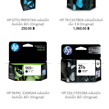
HP GT51 M0H57AA ตลับหมึก
HP 78 C6578DA ตลับหมึกอิงค์
อิงค์เจ็ท สีดำ (Original)
เจ็ท 3 สี (Original)
250.00
฿
1,960.00
฿
HP 969XL 3JA85AA ตลับหมึก
HP 21b C9351BA ตลับหมึก
อิงค์เจ็ท สีดำ (Original)
อิงค์เจ็ท สีดำ (Original)