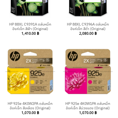
HP 88XL C9391A ตลับหมึก
HP 88XL C9396A ตลับหมึก
อิงค์เจ็ท สีฟ้า (Original)
อิงค์เจ็ท สีดำ (Original)
1,410.00
฿
2,080.00
฿
HP 925e 4K0W2PA ตลับหมึก
HP 925e 4K0W1PA ตลับหมึก
อิงค์เจ็ท สีเหลือง (Original)
อิงค์เจ็ท สีม่วงแดง (Original)
1,070.00
฿
1,070.00
฿