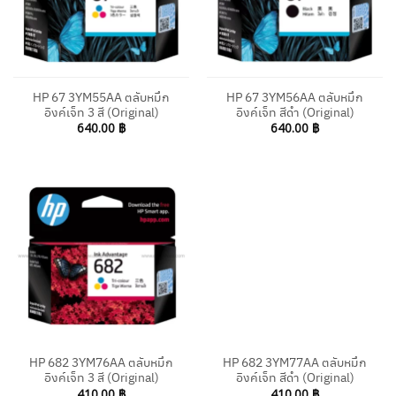
HP 67 3YM55AA ตลับหมึก
HP 67 3YM56AA ตลับหมึก
อิงค์เจ็ท 3 สี (Original)
อิงค์เจ็ท สีดำ (Original)
640.00
฿
640.00
฿
HP 682 3YM76AA ตลับหมึก
HP 682 3YM77AA ตลับหมึก
อิงค์เจ็ท 3 สี (Original)
อิงค์เจ็ท สีดำ (Original)
410.00
฿
410.00
฿