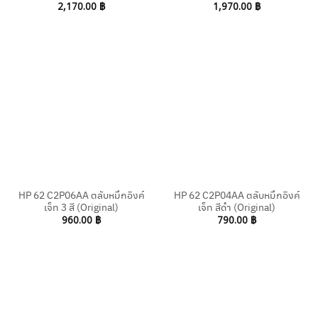
2,170.00
฿
1,970.00
฿
HP 62 C2P06AA ตลับหมึกอิงค์
HP 62 C2P04AA ตลับหมึกอิงค์
เจ็ท 3 สี (Original)
เจ็ท สีดำ (Original)
960.00
฿
790.00
฿