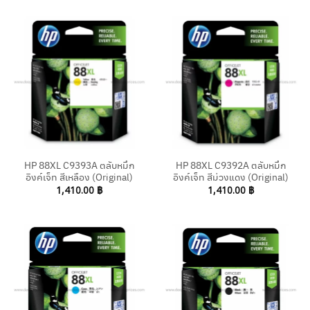
HP 88XL C9393A ตลับหมึก
HP 88XL C9392A ตลับหมึก
อิงค์เจ็ท สีเหลือง (Original)
อิงค์เจ็ท สีม่วงแดง (Original)
1,410.00
฿
1,410.00
฿