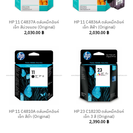
HP 11 C4837A ตลับหมึกอิงค์
HP 11 C4836A ตลับหมึกอิงค์
เจ็ท สีม่วงแดง (Original)
เจ็ท สีฟ้า (Original)
2,030.00
฿
2,030.00
฿
HP 11 C4810A ตลับหมึกอิงค์
HP 23 C1823D ตลับหมึกอิงค์
เจ็ท สีดำ (Original)
เจ็ท 3 สี (Original)
2,390.00
฿