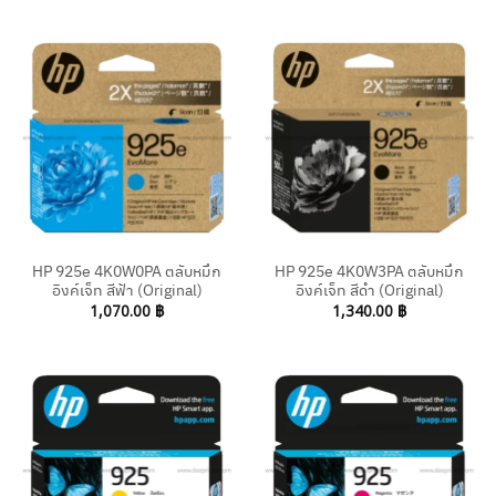
HP 925e 4K0W0PA ตลับหมึก
HP 925e 4K0W3PA ตลับหมึก
อิงค์เจ็ท สีฟ้า (Original)
อิงค์เจ็ท สีดำ (Original)
1,070.00
฿
1,340.00
฿