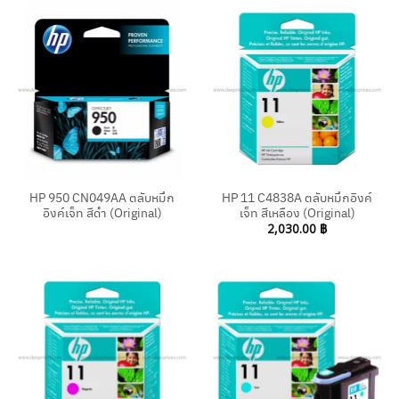
HP 950 CN049AA ตลับหมึก
HP 11 C4838A ตลับหมึกอิงค์
อิงค์เจ็ท สีดำ (Original)
เจ็ท สีเหลือง (Original)
2,030.00
฿