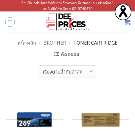
ข้าม
ซื้อหมึก..อย่ามั่นใจว่าได้ของแท้ราคาถูกเพียงแค่สแกนหน้ากล่อง !!
เรายินดีให้คำปรึกษา 02-5740470
ไป
ยัง
เนื้อหา
หน้าหลัก
/
BROTHER
/
TONER CARTRIDGE
คัดกรอง