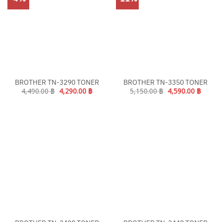
BROTHER TN-3290 TONER
BROTHER TN-3350 TONER
Original
Current
Original
Curren
4,490.00
฿
4,290.00
฿
5,150.00
฿
4,590.00
฿
price
price
price
price
was:
is:
was:
is:
4,490.00 ฿.
4,290.00 ฿.
5,150.00 ฿.
4,590.