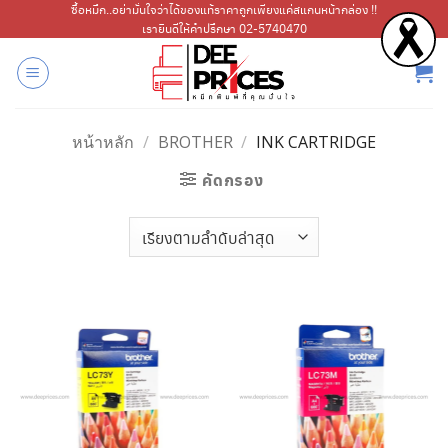
ข้าม
ซื้อหมึก..อย่ามั่นใจว่าได้ของแท้ราคาถูกเพียงแค่สแกนหน้ากล่อง !!
เรายินดีให้คำปรึกษา 02-5740470
ไป
ยัง
เนื้อหา
หน้าหลัก
/
BROTHER
/
INK CARTRIDGE
คัดกรอง