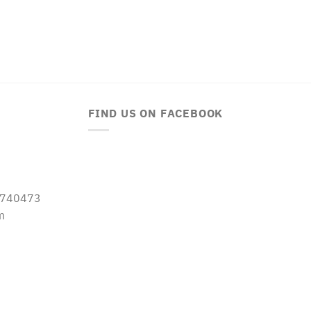
FIND US ON FACEBOOK
-5740473
m