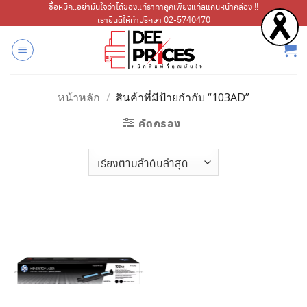
ข้าม
ซื้อหมึก..อย่ามั่นใจว่าได้ของแท้ราคาถูกเพียงแค่สแกนหน้ากล่อง !!
เรายินดีให้คำปรึกษา 02-5740470
ไป
ยัง
เนื้อหา
หน้าหลัก
/
สินค้าที่มีป้ายกำกับ “103AD”
คัดกรอง