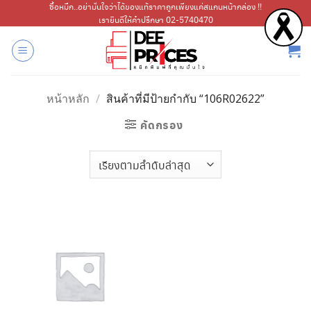
ข้าม
ซื้อหมึก..อย่ามั่นใจว่าได้ของแท้ราคาถูกเพียงแค่สแกนหน้ากล่อง !!
เรายินดีให้คำปรึกษา 02-5740470
ไป
ยัง
เนื้อหา
หน้าหลัก
/
สินค้าที่มีป้ายกำกับ “106R02622”
คัดกรอง