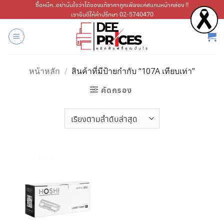
ข้าม
ซื้อหมึก..อย่ามั่นใจว่าได้ของแท้ราคาถูกเพียงแค่สแกนหน้ากล่อง !!
เรายินดีให้คำปรึกษา 02-5740470
ไป
ยัง
เนื้อหา
หน้าหลัก
/
สินค้าที่มีป้ายกำกับ “107A เทียบเท่า”
คัดกรอง